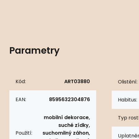
Parametry
Kód:
ART03880
Olistění:
EAN:
8595632304876
Habitus:
mobilní dekorace,
Typ rostl
suché zídky,
Použití:
suchomilný záhon,
Uplatněn