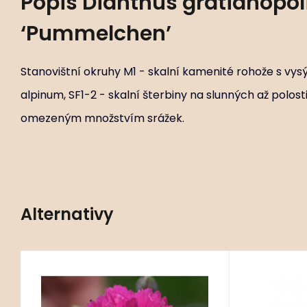
Popis
Dianthus gratianopol
‘Pummelchen’
Stanovištní okruhy M1 - skalní kamenité rohože s vy
alpinum, SF1-2 - skalní šterbiny na slunných až polos
omezeným množstvím srážek.
Alternativy
Kód:
ART01135
Dianthus ‘Anette’
P11X11
grat
Stanovištní okruhy M1 - skalní
Stanovištní 