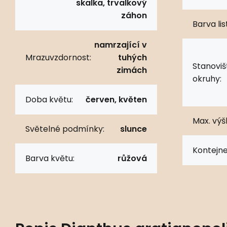
skalka, trvalkový
záhon
Barva lis
namrzající v
Mrazuvzdornost:
tuhých
Stanoviš
zimách
okruhy:
Doba květu:
červen, květen
Max. výš
Světelné podmínky:
slunce
Kontejne
Barva květu:
růžová