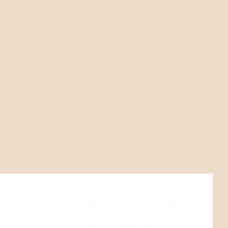
Kód:
ART02741
Delphinium ‘Flamenco in vitro’
P14X14
Stanovištní okruh B2 - záhony s čerstvou půdou.