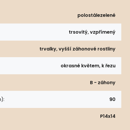
polostálezelené
trsovitý, vzpřímený
trvalky, vyšší záhonové rostliny
okrasné květem, k řezu
B - záhony
):
90
P14x14