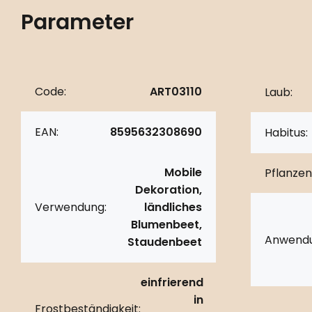
Parameter
Code:
ART03110
Laub:
EAN:
8595632308690
Habitus:
Mobile
Pflanzen
Dekoration,
Verwendung:
ländliches
Blumenbeet,
Anwendu
Staudenbeet
einfrierend
in
Frostbeständigkeit: