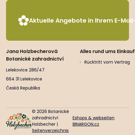
Aktuelle Angebote in Ihrem E-Mai
Jana Holzbecherová
Alles rund ums Einkau
Botanické zahradnictví
Rücktritt vom Vertrag
Lelekovice 286/47
664 31 Lelekovice
Česká Republika
© 2026 Botanické
zahradnictví
Eshops & webseiten
Holzbecher |
BINARGON.cz
Seitenverzeichnis