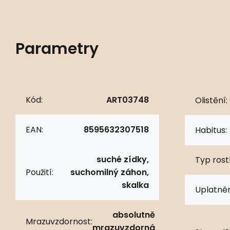
Parametry
Kód:
ART03748
Olistění:
EAN:
8595632307518
Habitus:
suché zídky,
Typ rostl
Použití:
suchomilný záhon,
skalka
Uplatněn
absolutně
Mrazuvzdornost:
mrazuvzdorná