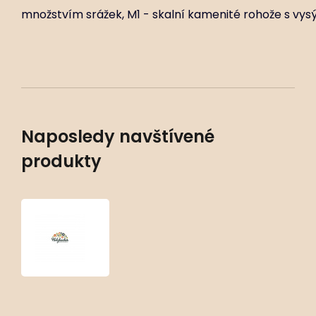
množstvím srážek, M1 - skalní kamenité rohože s vy
Naposledy navštívené
produkty
Chaenorrhinum
glareosum
‘Dreamcatcher’