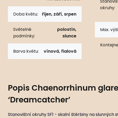
Stanoviš
okruhy:
Doba květu:
říjen, září, srpen
Světelné
polostín,
Max. výš
podmínky:
slunce
Kontejne
Barva květu:
vínová, fialová
Popis
Chaenorrhinum glar
‘Dreamcatcher’
Stanovištní okruhy SF1 - skalní štěrbiny na slunnýc