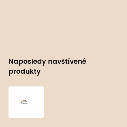
Naposledy navštívené
produkty
Carex
muskingumensis