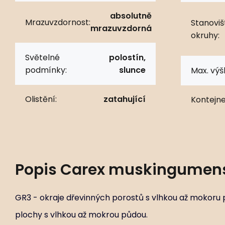
absolutně
Mrazuvzdornost:
Stanoviš
mrazuvzdorná
okruhy:
Světelné
polostín,
podmínky:
slunce
Max. výš
Olistění:
zatahující
Kontejne
Popis
Carex muskingumen
GR3 - okraje dřevinných porostů s vlhkou až mokoru 
plochy s vlhkou až mokrou půdou.