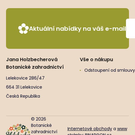
Aktuální nabídky na váš e-mail
Jana Holzbecherová
Vše o nákupu
Botanické zahradnictví
Odstoupení od smlouvy
Lelekovice 286/47
664 31 Lelekovice
Česká Republika
© 2026
Botanické
Internetové obchody
a
www
zahradnictví
stránky
:
BINARGON.cz