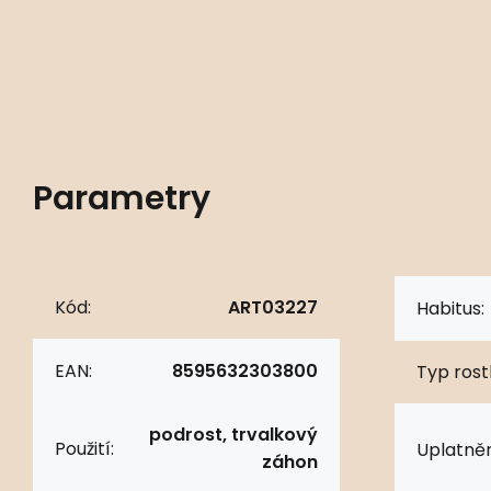
Parametry
Kód:
ART03227
Habitus:
EAN:
8595632303800
Typ rostl
podrost, trvalkový
Použití:
Uplatněn
záhon