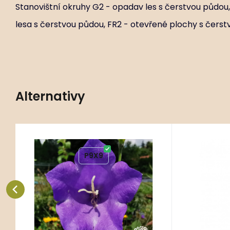
Stanovištní okruhy G2 - opadav les s čerstvou půdou
lesa s čerstvou půdou, FR2 - otevřené plochy s čerst
Alternativy
3 ks
Kód:
ART01008
K
Campanula persicifolia
Campanu
P9X9
P
‘Caerulea’
Stanovištní okruhy G2 - opadav les
Stanovištní
s čerstvou půdou, GR2 - okraj
s čerstvou 
opadavého lesa s čerstvou půdou,
opadavého l
Oblíbený
Porovnat
FR
FR