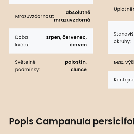
Uplatněn
absolutně
Mrazuvzdornost:
mrazuvzdorná
Stanoviš
Doba
srpen, červenec,
okruhy:
květu:
červen
Světelné
polostín,
Max. výš
podmínky:
slunce
Kontejne
Popis
Campanula persicifol