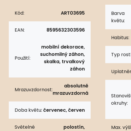
Kód:
ART03695
Barva
květu:
EAN:
8595632303596
Habitus:
mobilní dekorace,
suchomilný záhon,
Typ rostl
Použití:
skalka, trvalkový
záhon
Uplatněn
absolutně
Mrazuvzdornost:
mrazuvzdorná
Stanoviš
okruhy:
Doba květu:
červenec, červen
Světelné
polostín,
Max. výš