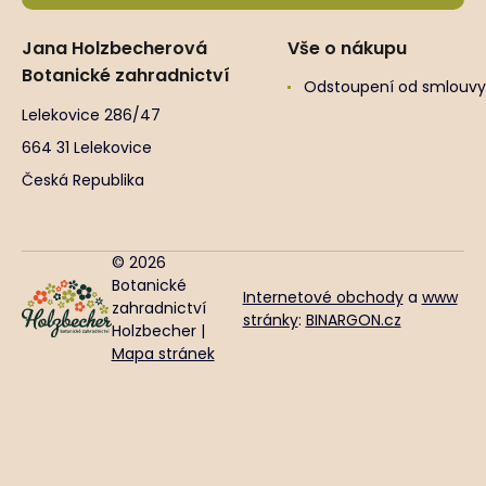
Jana Holzbecherová
Vše o nákupu
Botanické zahradnictví
Odstoupení od smlouvy
Lelekovice 286/47
664 31 Lelekovice
Česká Republika
© 2026
Botanické
Internetové obchody
a
www
zahradnictví
stránky
:
BINARGON.cz
Holzbecher |
Mapa stránek