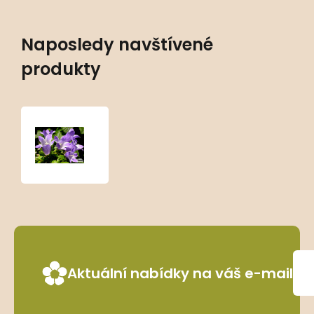
Naposledy navštívené
produkty
Campanula
chamissonis
Aktuální nabídky na váš e-mail