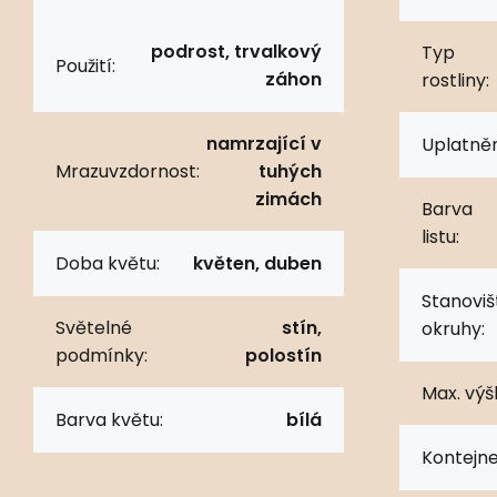
podrost, trvalkový
Typ
Použití:
záhon
rostliny:
namrzající v
Uplatněn
Mrazuvzdornost:
tuhých
zimách
Barva
listu:
Doba květu:
květen, duben
Stanoviš
Světelné
stín,
okruhy:
podmínky:
polostín
Max. výš
Barva květu:
bílá
Kontejne