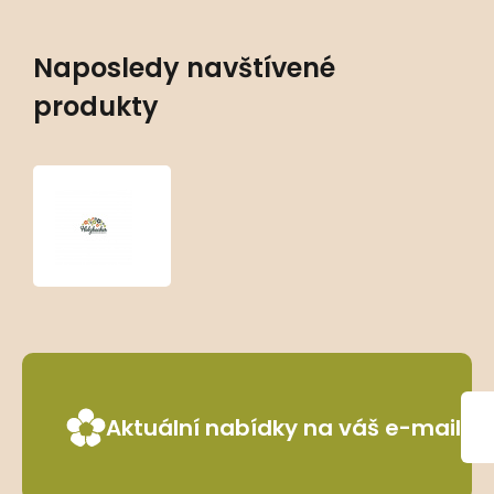
Naposledy navštívené
produkty
Brunnera
macrophylla
‘Silver
Spear’
Aktuální nabídky na váš e-mail