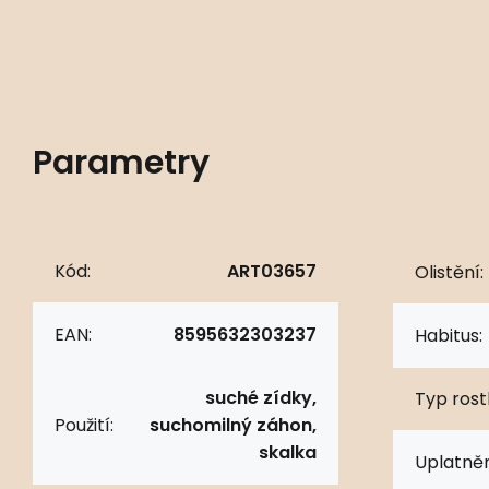
Parametry
Kód:
ART03657
Olistění:
EAN:
8595632303237
Habitus:
suché zídky,
Typ rostl
Použití:
suchomilný záhon,
skalka
Uplatněn