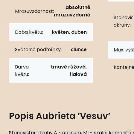
absolutně
Mrazuvzdornost:
mrazuvzdorná
Stanoviš
okruhy:
Doba květu:
květen, duben
Světelné podmínky:
slunce
Max. výš
Barva
tmavě růžová,
Kontejne
květu:
fialová
Popis
Aubrieta ‘Vesuv’
Stanovištní okruhy A - alpinum, M1 - skalní kamenité