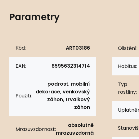
Parametry
Kód:
ART03186
Olistění:
EAN:
8595632314714
Habitus:
podrost, mobilní
Typ
dekorace, venkovský
rostliny:
Použití:
záhon, trvalkový
záhon
Uplatněn
absolutně
Stanoviš
Mrazuvzdornost:
mrazuvzdorná