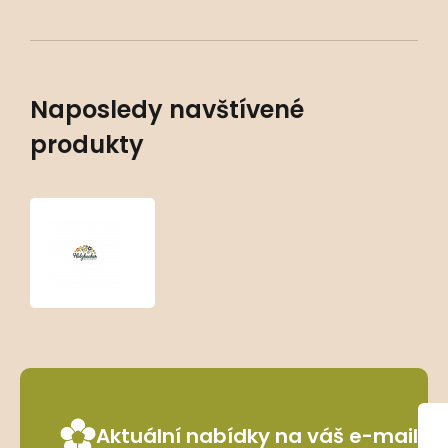
Naposledy navštívené
produkty
Athyrium
filix-
femina
‘Dre's
Dagger’
Aktuální nabídky na váš e-mail