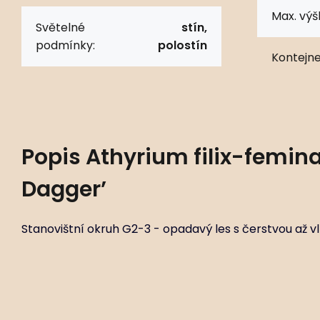
Max. výš
Světelné
stín,
podmínky:
polostín
Kontejne
Popis
Athyrium filix-femina
Dagger’
Stanovištní okruh G2-3 - opadavý les s čerstvou až v