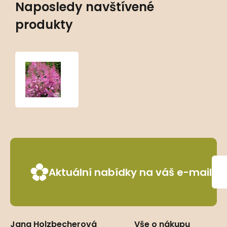
Naposledy navštívené
produkty
Astilbe
x
arendsii
‘Amethyst’
Aktuální nabídky na váš e-mail
Jana Holzbecherová
Vše o nákupu