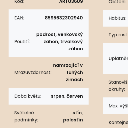
Kód:
ART03609
Olistění:
EAN:
8595632302940
Habitus:
podrost, venkovský
Typ rostl
Použití:
záhon, trvalkový
záhon
Uplatněn
namrzající v
Mrazuvzdornost:
tuhých
zimách
Stanoviš
okruhy:
Doba květu:
srpen, červen
Max. výš
Světelné
stín,
podmínky:
polostín
Kontejne