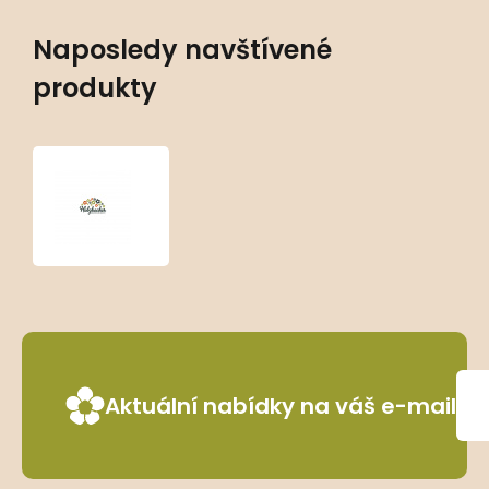
Naposledy navštívené
produkty
Astilbe
japonica
‘Peach
Blossom’
Aktuální nabídky na váš e-mail