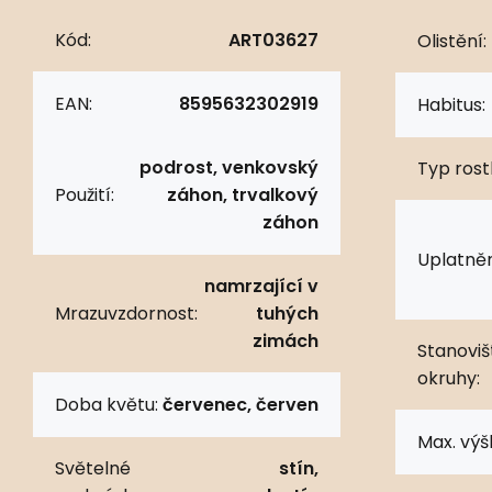
Kód:
ART03627
Olistění:
EAN:
8595632302919
Habitus:
podrost, venkovský
Typ rostl
Použití:
záhon, trvalkový
záhon
Uplatněn
namrzající v
Mrazuvzdornost:
tuhých
zimách
Stanoviš
okruhy:
Doba květu:
červenec, červen
Max. výš
Světelné
stín,