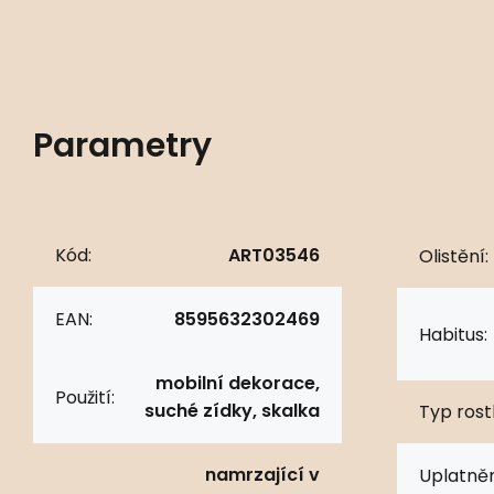
Parametry
Kód:
ART03546
Olistění:
EAN:
8595632302469
Habitus:
mobilní dekorace,
Použití:
suché zídky, skalka
Typ rostl
namrzající v
Uplatněn