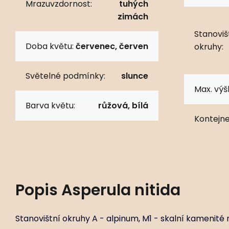
Mrazuvzdornost:
tuhých
zimách
Stanoviš
Doba květu:
červenec, červen
okruhy:
Světelné podmínky:
slunce
Max. výš
Barva květu:
růžová, bílá
Kontejne
Popis
Asperula nitida
Stanovištní okruhy A - alpinum, M1 - skalní kamenité