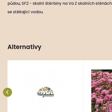
půdou, SF2 - skalní štěrbiny na Va Z skalních stěnách 
se stékající vodou.
Alternativy
168 ks
Kód:
ART00844
K
Asperula daphneola
Asper
P9X9
Stanovištní okruhy A - alpinum, M1
Stanovištní
- skalní kamenité rohože s
- skalní ka
vysýchavou půdou, SF2 - skalní
vysýchavou 
Oblíbený
Porovnat
štěrbin
štěrbin