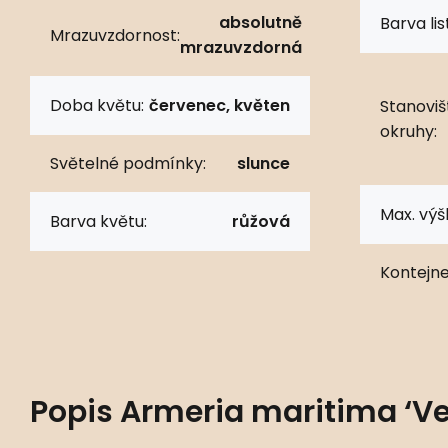
absolutně
Barva lis
Mrazuvzdornost:
mrazuvzdorná
Doba květu:
červenec, květen
Stanoviš
okruhy:
Světelné podmínky:
slunce
Max. výš
Barva květu:
růžová
Kontejne
Popis
Armeria maritima ‘V