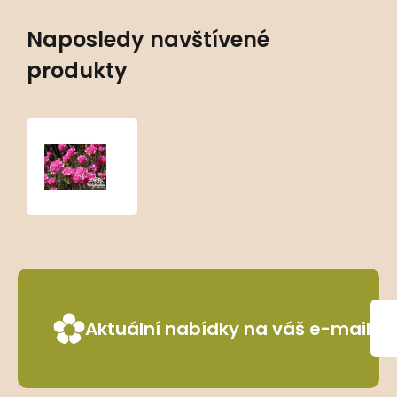
Naposledy navštívené
produkty
Armeria
maritima
‘Vesuv’
Aktuální nabídky na váš e-mail