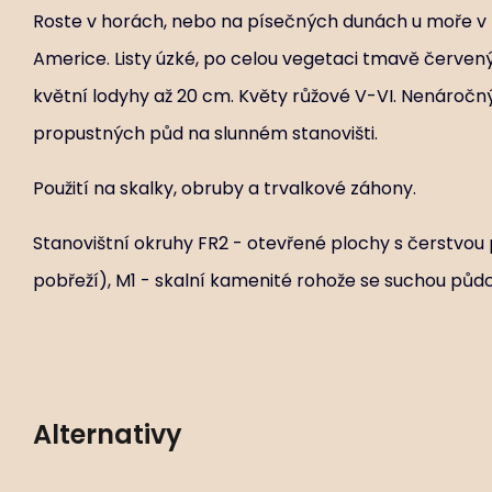
Roste v horách, nebo na písečných dunách u moře v Ev
Americe. Listy úzké, po celou vegetaci tmavě červený
květní lodyhy až 20 cm. Květy růžové V-VI. Nenáročn
propustných půd na slunném stanovišti.
Použití na skalky, obruby a trvalkové záhony.
Stanovištní okruhy FR2 - otevřené plochy s čerstvo
pobřeží), M1 - skalní kamenité rohože se suchou půdo
Alternativy