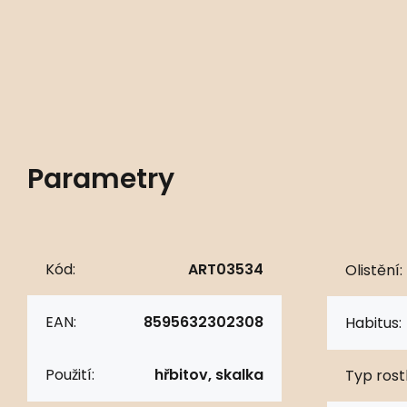
Parametry
Kód:
ART03534
Olistění:
EAN:
8595632302308
Habitus:
Použití:
hřbitov, skalka
Typ rostl