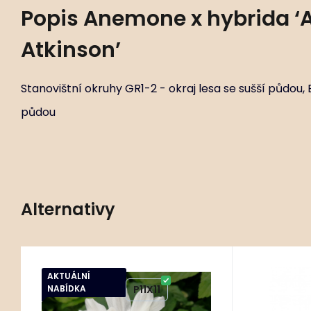
Popis
Anemone x hybrida ‘
Atkinson’
Stanovištní okruhy GR1-2 - okraj lesa se sušší půdou,
půdou
Alternativy
80 ks
AKTUÁLNÍ
Kód:
ART00056
Anemone japonica
Anem
NABÍDKA
P9X9
P11X11
‘Whirlwind’
Char
Stanovištní okruhy B1-2 záhony se
Stanovištní