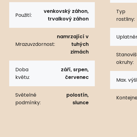
venkovský záhon,
Typ
Použití:
trvalkový záhon
rostliny:
namrzající v
Uplatněn
Mrazuvzdornost:
tuhých
zimách
Stanoviš
okruhy:
Doba
září, srpen,
květu:
červenec
Max. výš
Světelné
polostín,
Kontejne
podmínky:
slunce