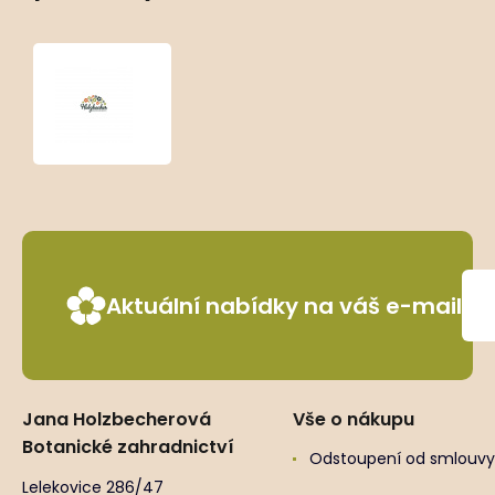
Anemone
x
hybrida
‘Andrea
Atkinson’
Aktuální nabídky na váš e-mail
Jana Holzbecherová
Vše o nákupu
Botanické zahradnictví
Odstoupení od smlouvy
Lelekovice 286/47