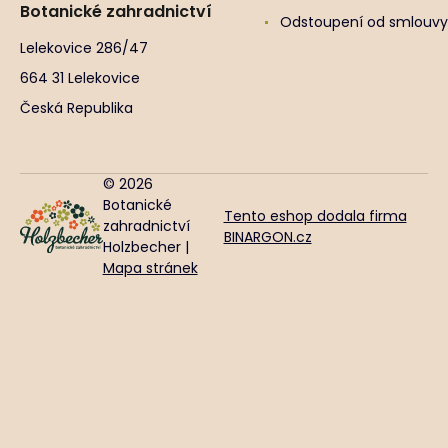
Botanické zahradnictví
Odstoupení od smlouvy
Lelekovice 286/47
664 31 Lelekovice
Česká Republika
© 2026
Botanické
Tento eshop dodala firma
zahradnictví
BINARGON.cz
Holzbecher |
Mapa stránek