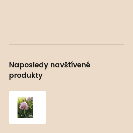
Naposledy navštívené
produkty
Allium
senescens
‘Blue
Eddy’