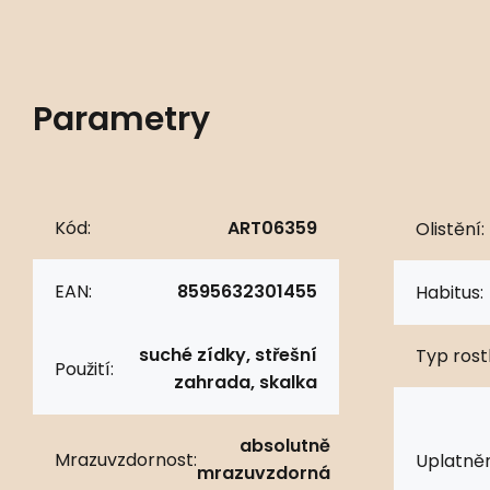
Parametry
Kód:
ART06359
Olistění:
EAN:
8595632301455
Habitus:
suché zídky, střešní
Typ rostl
Použití:
zahrada, skalka
absolutně
Mrazuvzdornost:
Uplatněn
mrazuvzdorná