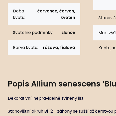
Doba
červenec, červen,
květu:
květen
Stanoviš
Světelné podmínky:
slunce
Max. výš
Barva květu:
růžová, fialová
Kontejne
Popis
Allium senescens ‘Blu
Dekorativní, nepravidelně zvlněný list.
Stanovištní okruh B1-2 - záhony se sušší až čerstvou 