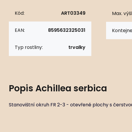
Kód:
ART03349
Max. výš
EAN:
8595632325031
Kontejne
Typ rostliny:
trvalky
Popis
Achillea serbica
Stanovištní okruh FR 2-3 - otevřené plochy s čerstvo