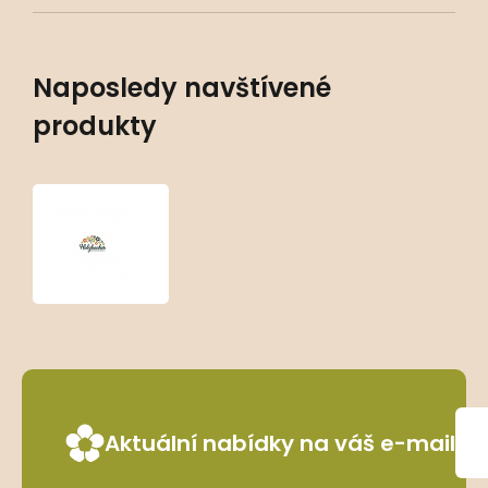
Naposledy navštívené
produkty
Achillea
serbica
Aktuální nabídky na váš e-mail