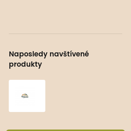
Naposledy navštívené
produkty
Achillea
‘Little
Moonshine’