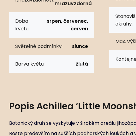
mrazuvzdorná
Stanoviš
Doba
srpen, červenec,
okruhy:
květu:
červen
Max. výš
Světelné podmínky:
slunce
Kontejne
Barva květu:
žlutá
Popis
Achillea ‘Little Moons
Botanický druh se vyskytuje v širokém areálu jihozápad
Roste především na sušších podhorských loukách a 