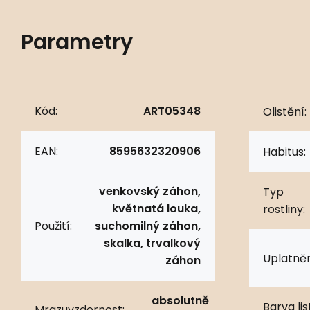
Parametry
Kód:
ART05348
Olistění:
EAN:
8595632320906
Habitus:
venkovský záhon,
Typ
květnatá louka,
rostliny:
Použití:
suchomilný záhon,
skalka, trvalkový
Uplatněn
záhon
absolutně
Barva lis
Mrazuvzdornost: