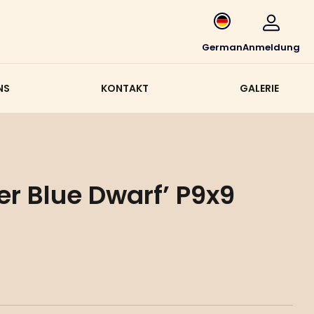
German
Anmeldung
NS
KONTAKT
GALERIE
er Blue Dwarf’ P9x9