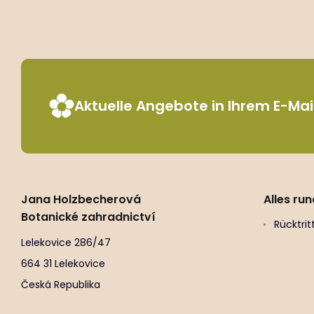
Aktuelle Angebote in Ihrem E-Ma
Jana Holzbecherová
Alles ru
Botanické zahradnictví
Rücktri
Lelekovice 286/47
664 31 Lelekovice
Česká Republika