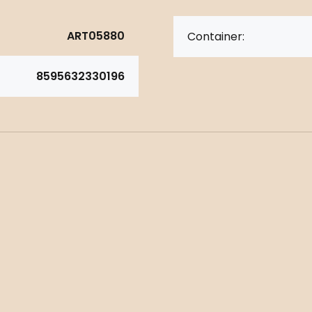
ART05880
Container:
8595632330196