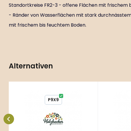
Standortkreise FR2-3 - offene Flächen mit frischem
- Ränder von Wasserflächen mit stark durchnässtem
mit frischem bis feuchtem Boden.
Alternativen
32 ks
Code:
ART02293
C
Sisyrinchium
Sisyri
P9X9
angustifolium
Standortkreise FR2-3 - offene
Standortkre
Flächen mit frischem bis
Flächen mit
feuchtem Boden, B2-3 - Beete mit
feuchtem B
Vergleichen Sie
Favorit
frischem bis
frischem bi