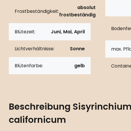
absolut
Frostbeständigkeit:
frostbeständig
Bodenfeu
Blütezeit:
Juni, Mai, April
Lichtverhältnisse:
Sonne
max. Pf
Blütenfarbe:
gelb
Containe
Beschreibung
Sisyrinchiu
californicum