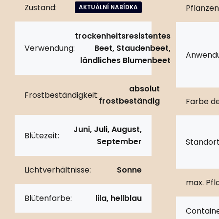
Zustand:
Pflanzen
AKTUÁLNÍ NABÍDKA
trockenheitsresistentes
Verwendung:
Beet, Staudenbeet,
Anwendu
ländliches Blumenbeet
absolut
Frostbeständigkeit:
frostbeständig
Farbe de
Juni, Juli, August,
Blütezeit:
September
Standort
Lichtverhältnisse:
Sonne
max. Pf
Blütenfarbe:
lila, hellblau
Containe