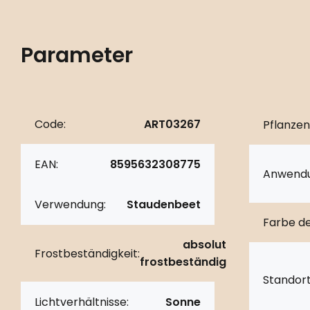
Parameter
Code:
ART03267
Pflanzen
EAN:
8595632308775
Anwendu
Verwendung:
Staudenbeet
Farbe de
absolut
Frostbeständigkeit:
frostbeständig
Standort
Lichtverhältnisse:
Sonne