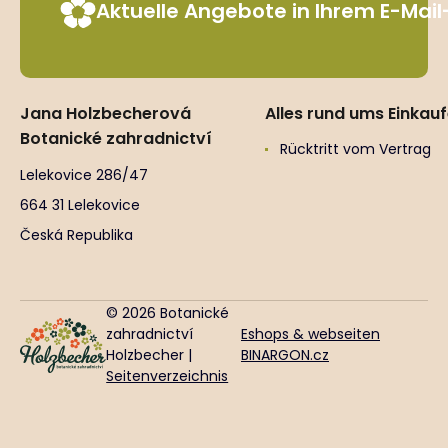
Aktuelle Angebote in Ihrem E-Mai
Jana Holzbecherová
Alles rund ums Einkau
Botanické zahradnictví
Rücktritt vom Vertrag
Lelekovice 286/47
664 31 Lelekovice
Česká Republika
© 2026 Botanické
zahradnictví
Eshops & webseiten
Holzbecher |
BINARGON.cz
Seitenverzeichnis