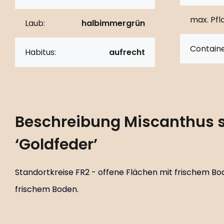
max. Pf
Laub:
halbimmergrün
Containe
Habitus:
aufrecht
Beschreibung
Miscanthus s
‘Goldfeder’
Standortkreise FR2 - offene Flächen mit frischem Bo
frischem Boden.