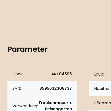
Parameter
Code:
ART04595
Laub:
EAN:
8595632308737
Habitus:
Trockenmauern,
Pflanzen
Verwendung:
Felsengarten