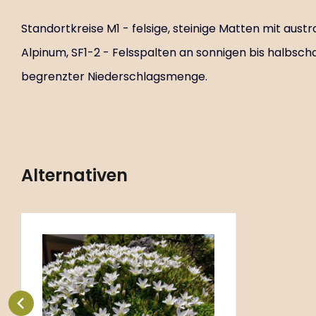
Standortkreise M1 - felsige, steinige Matten mit aus
Alpinum, SF1-2 - Felsspalten an sonnigen bis halbsc
begrenzter Niederschlagsmenge.
Alternativen
Code:
ART01786
Minuartia stellata
P9X9
Standortkreise M1 - felsige,
steinige Matten mit
austrocknendem Boden, A -
Vergleichen Sie
Favorit