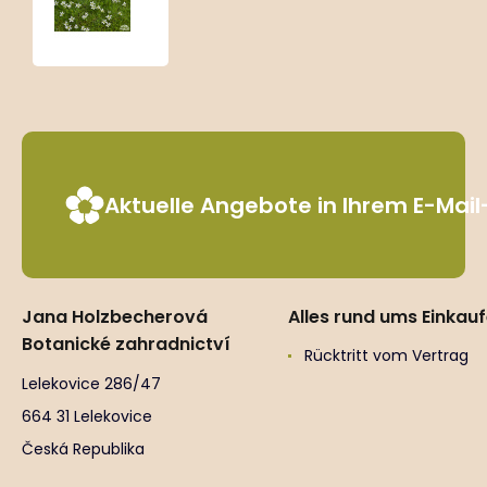
stellata
‘Minima’
Aktuelle Angebote in Ihrem E-Mai
Jana Holzbecherová
Alles rund ums Einkau
Botanické zahradnictví
Rücktritt vom Vertrag
Lelekovice 286/47
664 31 Lelekovice
Česká Republika