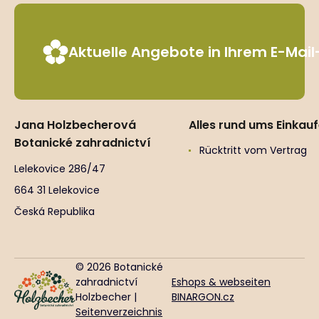
Aktuelle Angebote in Ihrem E-Mai
Jana Holzbecherová
Alles rund ums Einkau
Botanické zahradnictví
Rücktritt vom Vertrag
Lelekovice 286/47
664 31 Lelekovice
Česká Republika
© 2026 Botanické
zahradnictví
Eshops & webseiten
Holzbecher |
BINARGON.cz
Seitenverzeichnis