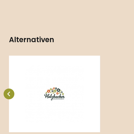
Alternativen
Code:
ART00884
Aster ericoides
P11X11
Standortkreise FR2 - offene
Flächen mit frischem Boden, B2 -
Beete mit frischem Boden.
Vergleichen Sie
Favorit