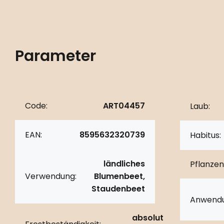
Parameter
Code:
ART04457
Laub:
EAN:
8595632320739
Habitus:
ländliches
Pflanzen
Verwendung:
Blumenbeet,
Staudenbeet
Anwendu
absolut