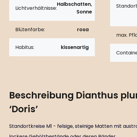
Halbschatten,
Standort
Lichtverhältnisse:
Sonne
Blütenfarbe:
rosa
max. Pf
Habitus:
kissenartig
Containe
Beschreibung
Dianthus pl
‘Doris’
Standortkreise M1 - felsige, steinige Matten mit aus
lockere Gehölzbestände oder deren Ränder.