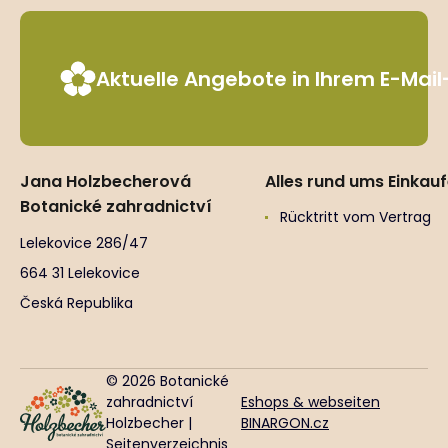
Aktuelle Angebote in Ihrem E-Mai
Jana Holzbecherová
Alles rund ums Einkau
Botanické zahradnictví
Rücktritt vom Vertrag
Lelekovice 286/47
664 31 Lelekovice
Česká Republika
© 2026 Botanické
zahradnictví
Eshops & webseiten
Holzbecher |
BINARGON.cz
Seitenverzeichnis