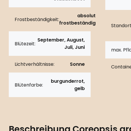
absolut
Frostbeständigkeit:
frostbeständig
Standort
September, August,
Blütezeit:
Juli, Juni
max. Pf
Lichtverhältnisse:
Sonne
Containe
burgunderrot,
Blütenfarbe:
gelb
Beschreibung
Coreopsis gr