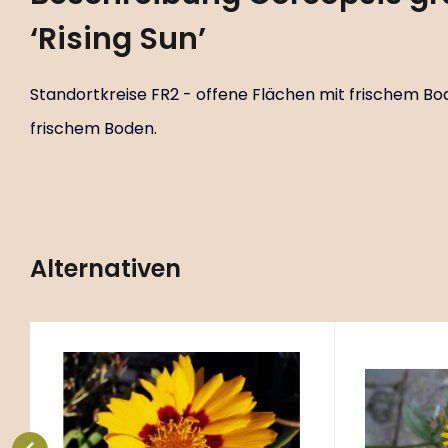
‘Rising Sun’
Standortkreise FR2 - offene Flächen mit frischem Bo
frischem Boden.
Alternativen
Code:
ART00084
C
Coreopsis lanceolata
Coreop
P9X9
P11X11
‘Sunfire’
Standortkreise FR2 - offene
Standortkre
Flächen mit frischem Boden, B2 -
Flächen mit