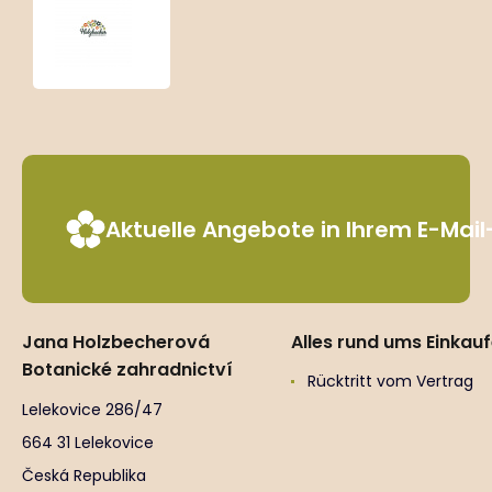
Coreopsis
granddiflora
‘Rising
Sun’
Aktuelle Angebote in Ihrem E-Mai
Jana Holzbecherová
Alles rund ums Einkau
Botanické zahradnictví
Rücktritt vom Vertrag
Lelekovice 286/47
664 31 Lelekovice
Česká Republika