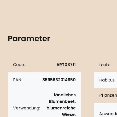
Parameter
Code:
ART03711
Laub:
EAN:
8595632314950
Habitus:
ländliches
Pflanzen
Blumenbeet,
Verwendung:
blumenreiche
Anwendu
Wiese,