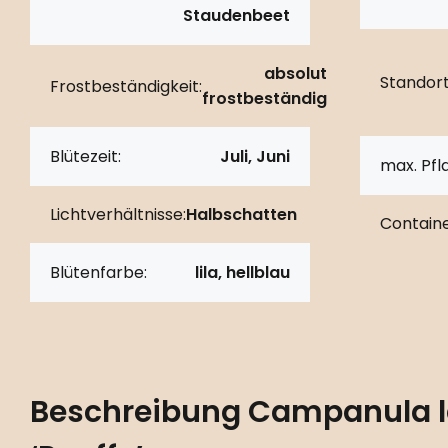
Staudenbeet
absolut
Standort
Frostbeständigkeit:
frostbeständig
Blütezeit:
Juli, Juni
max. Pf
Lichtverhältnisse:
Halbschatten
Containe
Blütenfarbe:
lila, hellblau
Beschreibung
Campanula la