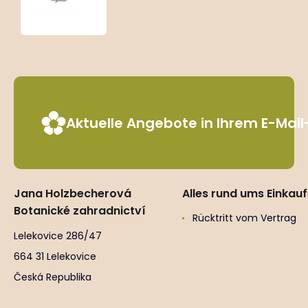
‘Pouffe’
Aktuelle Angebote in Ihrem E-Mai
Jana Holzbecherová
Alles rund ums Einkau
Botanické zahradnictví
Rücktritt vom Vertrag
Lelekovice 286/47
664 31 Lelekovice
Česká Republika