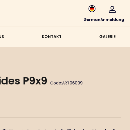
German
Anmeldung
NS
KONTAKT
GALERIE
ides P9x9
Code:
ART06099