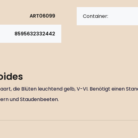
ART06099
Container:
8595632332442
oides
haart, die Blüten leuchtend gelb, V-VI. Benötigt einen Stan
ern und Staudenbeeten.