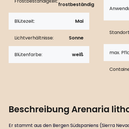
Frostbeständigkeit:
frostbeständig
Anwendu
Blütezeit:
Mai
Standort
Lichtverhältnisse:
Sonne
max. Pf
Blütenfarbe:
weiß
Containe
Beschreibung
Arenaria lith
Er stammt aus den Bergen Südspaniens (Sierra Neva