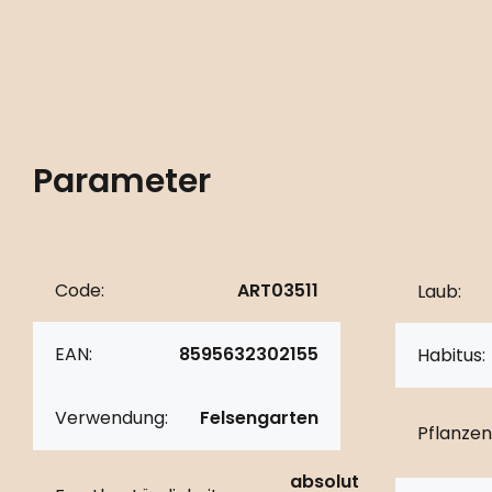
Parameter
Code:
ART03511
Laub:
EAN:
8595632302155
Habitus:
Verwendung:
Felsengarten
Pflanzen
absolut