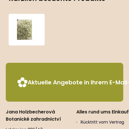
Arenaria
lithops
‘Aurea’
Aktuelle Angebote in Ihrem E-Mai
Jana Holzbecherová
Alles rund ums Einkau
Botanické zahradnictví
Rücktritt vom Vertrag