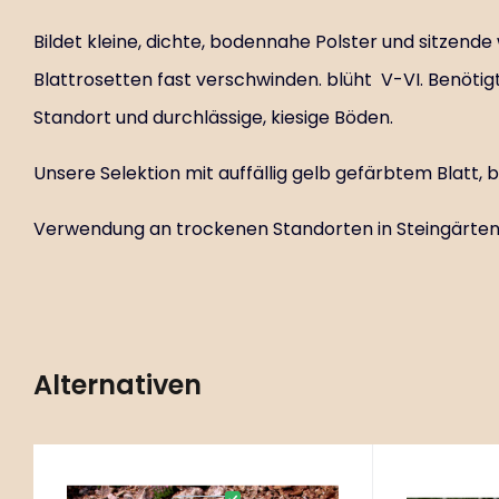
Bildet kleine, dichte, bodennahe Polster und sitzende 
Blattrosetten fast verschwinden. blüht V-VI. Benötig
Standort und durchlässige, kiesige Böden.
Unsere Selektion mit auffällig gelb gefärbtem Blatt, 
Verwendung an trockenen Standorten in Steingärten
Alternativen
91 ks
Code:
ART00822
C