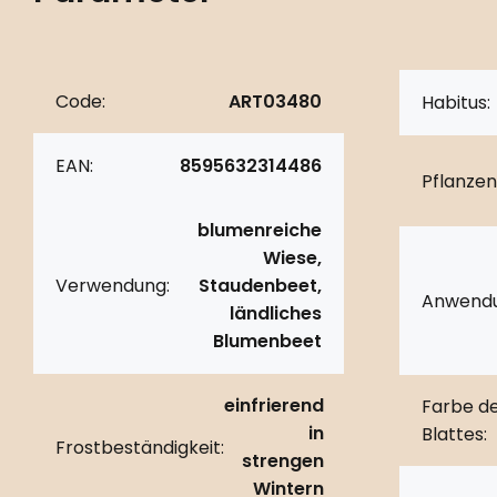
Code:
ART03480
Habitus:
EAN:
8595632314486
Pflanzen
blumenreiche
Wiese,
Verwendung:
Staudenbeet,
Anwendu
ländliches
Blumenbeet
einfrierend
Farbe d
in
Blattes:
Frostbeständigkeit:
strengen
Wintern