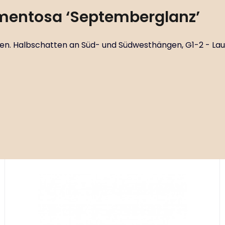
entosa ‘Septemberglanz’
n. Halbschatten an Süd- und Südwesthängen, G1-2 - Laubw
Code:
ART02682
Anemone ‘Königin Charlotte in vitro’
P11X11
Standortkreis B1-2 - Beete mit trockener bis frischer
Erde.