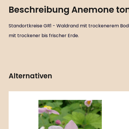
Beschreibung
Anemone tom
Standortkreise GR1 - Waldrand mit trockenerem Bode
mit trockener bis frischer Erde.
Alternativen
Code:
ART00780
Anemone tomentosa ‘Robustissima’
P11X11
Standortkreise GR1 - Waldrand mit trockenerem
Boden. Halbschatten an Süd- und Südwesthängen,