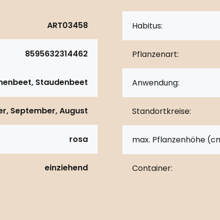
ART03458
Habitus:
8595632314462
Pflanzenart:
umenbeet, Staudenbeet
Anwendung:
r, September, August
Standortkreise:
rosa
max. Pflanzenhöhe (c
einziehend
Container: