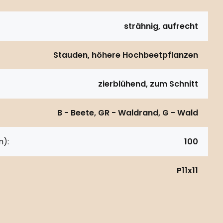
strähnig, aufrecht
Stauden, höhere Hochbeetpflanzen
zierblühend, zum Schnitt
B - Beete, GR - Waldrand, G - Wald
m):
100
P11x11