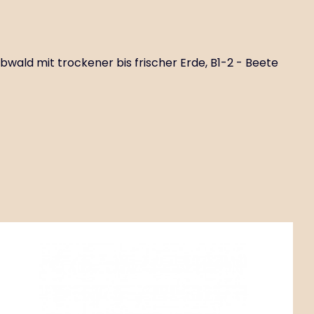
ald mit trockener bis frischer Erde, B1-2 - Beete
Code:
ART00765
Anemone x hybrida ‘Elegans’
P11X11
Standortkreise GR1-2 - Waldrand mit trockener bis
frischer Erde. B2 - Beete mit frischer Erde.