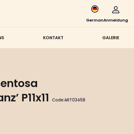
German
Anmeldung
NS
KONTAKT
GALERIE
entosa
z’ P11x11
Code:
ART03458